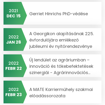
2021
Gerriet Hinrichs PhD-védése
DEC 15
A Georgikon alapításának 225.
2022
évfordulójára emlékező
JAN 28
jubileumi év nyitórendezvénye
Új lendület az agráriumban –
2022
innováció és tőkebefektetések
FEBR 22
szinergiái - Agrárinnovációs...
2022
A MATE Karrierműhely szakmai
FEBR 23
előadássorozata