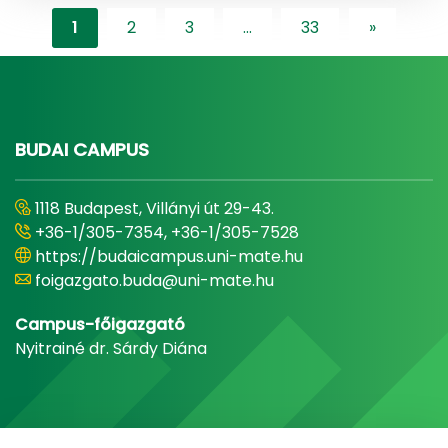
1
2
3
...
33
»
"content-l
BUDAI CAMPUS
1118 Budapest, Villányi út 29-43.
+36-1/305-7354, +36-1/305-7528
https://budaicampus.uni-mate.hu
foigazgato.buda@uni-mate.hu
Campus-főigazgató
Nyitrainé dr. Sárdy Diána