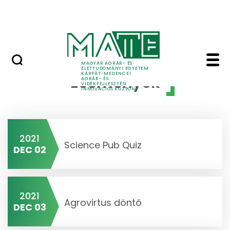
Ugrás a fő tartalomhoz
Bejelentkezés
Események - MATE Kár
MAGYAR AGRÁR- ÉS
ÉLETTUDOMÁNYI EGYETEM
KÁRPÁT-MEDENCEI
Események
AGRÁR- ÉS
VIDÉKFEJLESZTÉSI
INNOVÁCIÓS KÖZPONT
2021
Science Pub Quiz
DEC 02
2021
Agrovirtus döntő
DEC 03