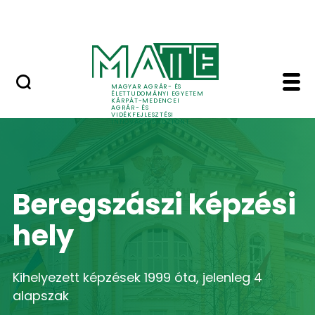
Skip to Main Content
Bejelentkezés
Főoldal - MATE Kárpát
MAGYAR AGRÁR- ÉS
ÉLETTUDOMÁNYI EGYETEM
KÁRPÁT-MEDENCEI
AGRÁR- ÉS
VIDÉKFEJLESZTÉSI
INNOVÁCIÓS KÖZPONT
Beregszászi képzési
hely
Kihelyezett képzések 1999 óta, jelenleg 4
alapszak