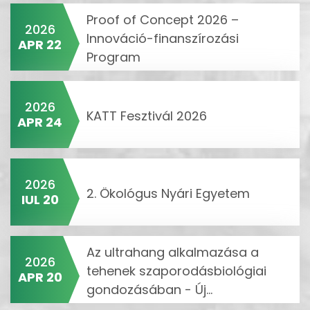
Proof of Concept 2026 –
2026
Innováció-finanszírozási
APR 22
Program
2026
KATT Fesztivál 2026
APR 24
2026
2. Ökológus Nyári Egyetem
IUL 20
Az ultrahang alkalmazása a
2026
tehenek szaporodásbiológiai
APR 20
gondozásában - Új...